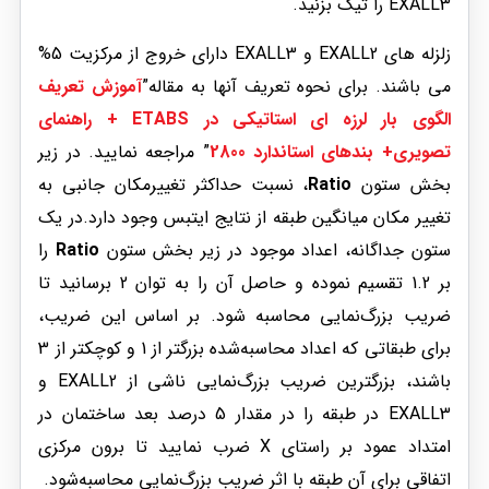
EXALL3 را تیک بزنید.
زلزله های EXALL2 و EXALL3 دارای خروج از مرکزیت 5%
می باشند. برای نحوه تعریف آنها به مقاله”
آموزش تعریف
الگوی بار لرزه ای استاتیکی در ETABS + راهنمای
تصویری+ بندهای استاندارد 2800
” مراجعه نمایید. در زیر
بخش ستون
Ratio
، نسبت حداکثر تغییر‌مکان جانبی به
تغییر مکان میانگین طبقه از نتایج ایتبس وجود دارد.در یک
ستون جداگانه، اعداد موجود در زیر بخش ستون
Ratio
را
بر 1.2 تقسیم نموده و حاصل آن را به توان 2 برسانید تا
ضریب بزرگ‌نمایی محاسبه شود. بر اساس این ضریب،
برای طبقاتی که اعداد محاسبه‌شده بزرگتر از 1 و کوچکتر از 3
باشند، بزرگترین ضریب بزرگ‌نمایی ناشی از EXALL2 و
EXALL3 در طبقه را در مقدار 5 درصد بعد ساختمان در
امتداد عمود بر راستای X ضرب نمایید تا برون مرکزی
اتفاقی برای آن طبقه با اثر ضریب بزرگ‌نمایی محاسبه‌شود.