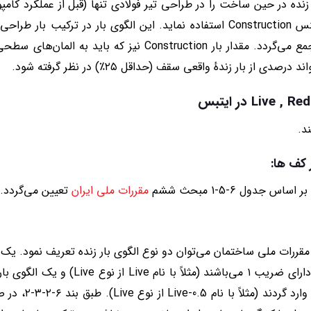
ضرایب بار و مقاومت) با ۱.۲Dead جمع می‌گردد. مقدار بار ction
 بار زندهٔ واقعی سقف (حداقل ۲۵٪) در نظر گرفته شود.
د.
 کف ها:
دول 6-5-1 مبحث ششم
مقررات ملی ایران
تعیین می‌گردد.
۶-۲-۳-۲ مبحث ششم مقررات ملی ساختمان می‌توان دو نوع الگوی بار زنده تعریف نمود.
آیین‌نامه در ترکیبات بار حالات حدی دارای ضری