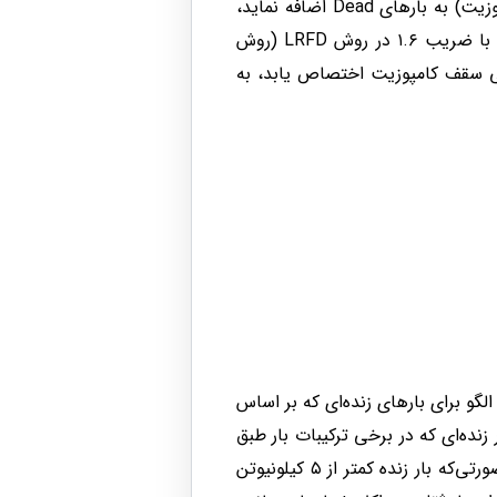
در صورتی‌که طراح بخواهد اثرات بار زنده در حین ساخت را در طراحی تیر فولادی تنها (قبل از عملکرد کامپوزیت) به بارهای Dead اضافه نماید،
می‌تواند از یک الگوی بار جدید از جنس Construction استفاده نماید. این الگوی بار در ترکیب بار طراحی با ضریب ۱.۶ در روش LRFD (روش
Constru نیز که باید به المان‌های سطحی سقف کامپوزیت اختصاص یابد، به
 یک الگو برای بارهای زنده‌ای که بر اساس
ب ۱ می‌باشند (مثلاً با نام Live از نوع Live) و یک الگوی بار زنده‌ای که در برخی ترکیبات بار طبق
مبحث ششم می‌توانند با ضریب ۰.۵ وارد گردند (مثلاً با نام Live-0.5 از نوع Live). طبق بند ۶-۲-۳-۲، در صورتی‌که بار زنده کمتر از ۵ کیلونیوتن