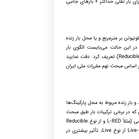
ای بار ثقلی حداکثر + بارهای جانبی
نده بر اساس بند ۶-۵-۵-۱ مبحث ششم انجام می‌شود و در صورتی‌که شدت بار زنده کمتر از ۵ کیلونیوتن بر مترمربع و یا محل بار زنده
در این حالت می‌بایست الگوی بار
تعریف‌شده در نرم‌افزار به‌جای بار زنده با نام Live از نوع Live، با نام دیگری (مثلاً L-RED و از نوع Reducible Live) تعریف کرد. دقت نمایید
، اگرچه بر اساس مبحث نهم مقررات ملی ایران
بار زنده کمتر از ۵ کیلونیوتن بر مترمربع باشد و بار زنده مربوط به محل پارکینگ‌ها
ی که در برخی ترکیبات بار طبق مبحث
ششم می‌توانند با ضریب ۰.۵ وارد گردد (مثلاً با نام Live-0.5 از نوع Live) تعریف نماید، یا بار زنده را با نامی (مثلاً L-RED و از نوع Reducible
Live) تعریف کند. عموماً استفاده از دیدگاه اول در طراحی برای بار زنده، یعنی تعریف بار زنده با نام Live-0.5 از نوع Live، تأثیر بیشتری در