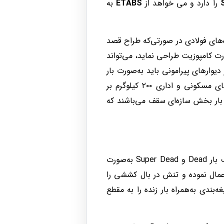
را دارد و می خواهد از
ETABS
به
ف‌سازی می‌گردد. در سازه‌های فولادی در صورتی‌که طراح قصد
ورت کامپوزیت طراحی نماید، می‌تواند
عریف نماید. در غیر این‌صورت، بار دیوارهای پیرامونی باید به‌صورت بار
مرده (Dead) تعریف گردد. طبق راهنمای نظام مهندسی استان تهران، حداقل بار کف‌سازی برای کاربری‌های مسکونی و اداری ۲۰۰ کیلوگرم بر
ع می‌باشد. این بارها جدا از بار بخش سازه‌ای سقف می‌باشند که
در صورت وجود سقف کامپوزیت و استفادهٔ طراح از نرم‌افزار ایتبس برای طراحی تیرچه‌های سقف با تعریف بار Dead و Super Dead به‌صورت
تنی و قالب را بر اساس بار Dead بر عضو فولادی تنها اعمال نموده و تنش در بال کششی را
نند کف‌سازی و تیغه‌بندی به‌همراه بار زنده را به مقطع