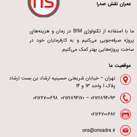
عمران نقش صدرا
ما با استفاده از تکنولوژی BIM در زمان و هزینه‌های
پروژه صرفه‌جویی می‌کنیم و به کارفرمایان خود در
ساخت پروژه‌هایی بهتر کمک می‌کنیم.
موقعیت ما
تهران – خیابان شریعتی حسینیه ارشاد بن بست ارشاد
پلاک 1 واحد 13 و 14
02122894093 – 02122894170 02126700698
02126700682
ons@onsadra.ir