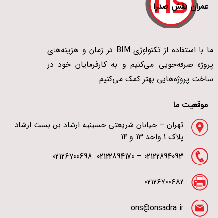
عمران نقش صدرا
ما با استفاده از تکنولوژی BIM در زمان و هزینه‌های
پروژه صرفه‌جویی می‌کنیم و به کارفرمایان خود در
ساخت پروژه‌هایی بهتر کمک می‌کنیم.
موقعیت ما
تهران – خیابان شریعتی حسینیه ارشاد بن بست ارشاد
پلاک 1 واحد 13 و 14
02122894093 – 02122894170 02126700698
02126700682
ons@onsadra.ir