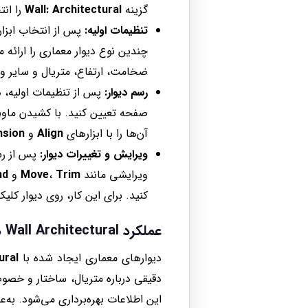
گزینه
Wall: Architectural
را انت
تنظیمات اولیه:
پس از انتخاب ابزار Wall Architectural، می‌توانید از ق
چندین نوع دیوار معماری را ارائه م
ضخامت، ارتفاع، متریال و سایر وی
رسم دیوار:
پس از تنظیمات اولیه، در
صفحه تعیین کنید. با کشیدن ماوس
آن‌ها را با ابزارهای
Align
و
nsion
ویرایش و تغییرات دیوار:
پس از رسم
ویرایشی مانند
Trim
،
Move
و
nd
کنید. برای این کار، روی دیوار کلی
عملکرد Wall Architectural در پروژه‌های BIM
دیوارهای معماری ایجاد شده با
ural
دقیقی درباره متریال، ساختار و خصوص
این اطلاعات بهره‌برداری می‌شود. به‌ع