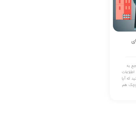
های
جع به
 اطلاعات
د که آیا
ای کوچک هم